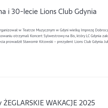
 i 30-lecie Lions Club Gdynia
ynia2023
rganizował w Teatrze Muzycznym w Gdyni wielką Imprezę Dobroczyn
kowaniu otrzymali Koncert Sylwestrowy na Bis, który LC Gdynia zaku
cia prowadził Sławomir Kitowski – prezydent Lions Club Gdynia. Ju
ny ŻEGLARSKIE WAKACJE 2025