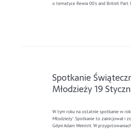
o tematyce Rewia 00’s and British Part 
Read More »
Spotkanie Świątecz
Młodzieży 19 Styczn
Leave a Comment
/
GdyniaLions
/ By
gd
W tym roku na ostatnie spotkanie w rok
Młodzieży”. Spotkanie to zainicjował i
Gdyni Adam Weintrit. W przygotowaniach