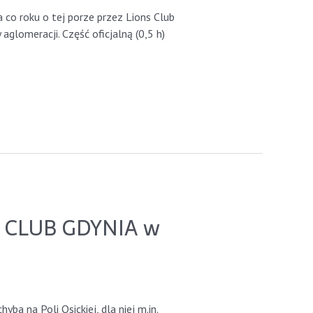
o roku o tej porze przez Lions Club
aglomeracji. Część oficjalną (0,5 h)
NS CLUB GDYNIA w
 na Poli Osickiej, dla niej m.in.