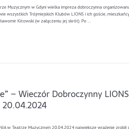
ze Muzycznym w Gdyni wielka impreza dobroczynna organizowana c
kowie wszystkich Trójmiejskich Klubów LIONS i ich goście, mieszkańcy 
awomir Kitowski (w załączeniu jej skrót). Po …
nie” – Wieczór Dobroczynny LIO
 20.04.2024
ynia2023
w Teatrze Muzycznym 20.04.2024 największe wrażenie zrobił chyba