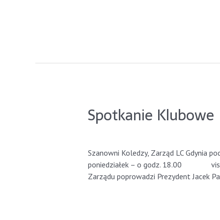
Read More »
Spotkanie Klubowe
Leave a Comment
/
GdyniaLions
/ By
Ja
Szanowni Koledzy, Zarząd LC Gdynia 
poniedziałek – o godz. 18.00 vis a vi
Zarządu poprowadzi Prezydent Jacek Pa
Read More »