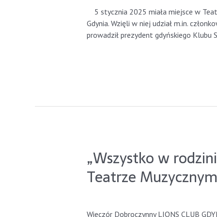
5 stycznia 2025 miała miejsce w Teatr
Gdynia. Wzięli w niej udział m.in. człon
prowadził prezydent gdyńskiego Klubu Sł
Read More »
„Wszystko w rodzi
Teatrze Muzycznym
Leave a Comment
/
GdyniaLions
/ By
gd
Wieczór Dobroczynny LIONS CLUB GDYNIA 