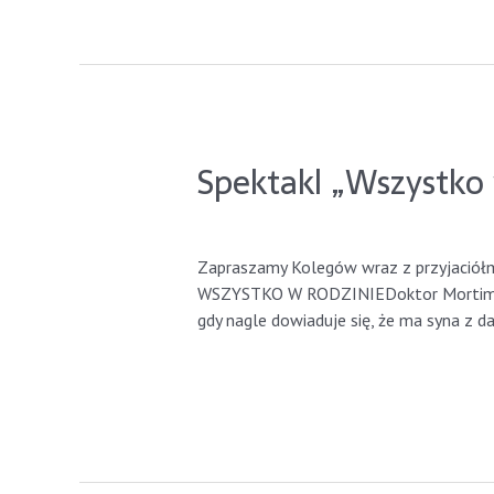
Spektakl „Wszystko 
GdyniaLions
/ By
Jacek Parysek
Zapraszamy Kolegów wraz z przyjaciółmi
WSZYSTKO W RODZINIEDoktor Mortimore 
gdy nagle dowiaduje się, że ma sy
Read More »