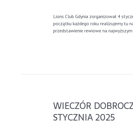
Leave a Comment
/
GdyniaLions
/ By
gd
Lions Club Gdynia zorganizował 4 stycz
początku każdego roku realizujemy tu n
przedstawienie rewiowe na najwyższym 
Read More »
WIECZÓR DOBROCZ
STYCZNIA 2025
Leave a Comment
/
GdyniaLions
/ By
gd