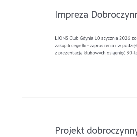
Impreza Dobroczynna
Leave a Comment
/
GdyniaLions
/ By
gd
LIONS Club Gdynia 10 stycznia 2026 zo
zakupili cegiełki–zaproszenia i w podzię
z prezentacją klubowych osiągnięć 30-le
Read More »
Projekt dobroczyn