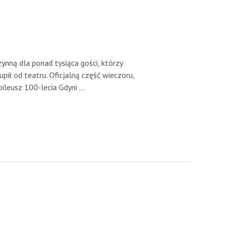
ną dla ponad tysiąca gości, którzy
pił od teatru. Oficjalną część wieczoru,
bileusz 100-lecia Gdyni …