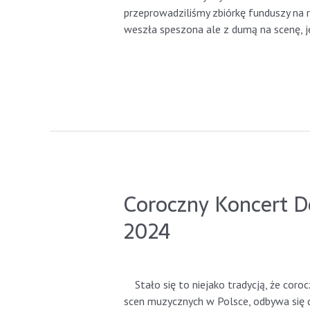
przeprowadziliśmy zbiórkę funduszy na reh
weszła speszona ale z dumą na scenę, 
Read More »
Coroczny Koncert D
2024
Leave a Comment
/
GdyniaLions
/ By
gd
Stało się to niejako tradycją, że coro
scen muzycznych w Polsce, odbywa się 