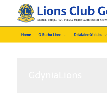
Home
O Ruchu Lions
Działalność klubu
GdyniaLions