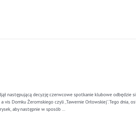
cek Parysek
podjął następującą decyzję:czerwcowe spotkanie klubowe odbęd
s Domku Żeromskiego czyli „Tawernie Orłowskiej”.Tego dnia, os
rysek, aby następnie w sposób …